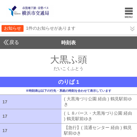
お知らせ
1件のお知らせがあります
戻る
時刻表
大黒ふ頭
だいこくふ
だいこくふとう
のりば 1
※時刻表は以下の行先・系統の時刻を合わせて表示しています
( 大黒海づり公園 経由 ) 鶴見駅前ゆ
17
17
き
( 大黒海づり公園 経由 ) 鶴見駅前ゆ
( Ｌ８バース・大黒海づり公園 経由
17
17
) 鶴見駅前ゆき
( Ｌ８バース・大黒海づ
【急行】( 流通センター 経由 ) 鶴見
17
17
駅前ゆき
【急行】( 流通センター 経由