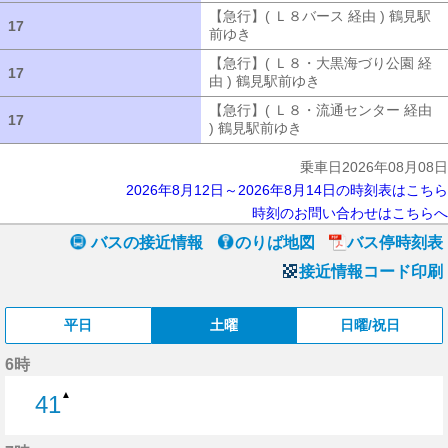
【急行】( Ｌ８バース 経由 ) 鶴見駅
17
17
前ゆき
【急行】( Ｌ８バース 経由 ) 
【急行】( Ｌ８・大黒海づり公園 経
17
17
由 ) 鶴見駅前ゆき
【急行】( Ｌ８・大
【急行】( Ｌ８・流通センター 経由
17
17
) 鶴見駅前ゆき
【急行】( Ｌ８・流通セ
乗車日2026年08月08日
2026年8月12日～2026年8月14日の時刻表はこちら
時刻のお問い合わせはこちらへ
バスの接近情報
のりば地図
バス停時刻表
接近情報コード印刷
平日
土曜
日曜/祝日
6時
▲
41
41分はつ