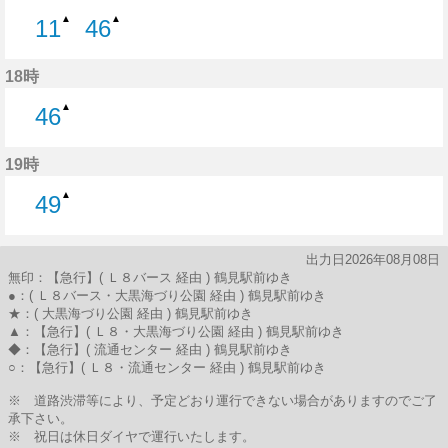
▲
▲
11
46
11分はつ
46分はつ
18時
▲
46
46分はつ
19時
▲
49
49分はつ
出力日2026年08月08日
無印：【急行】( Ｌ８バース 経由 ) 鶴見駅前ゆき
●：( Ｌ８バース・大黒海づり公園 経由 ) 鶴見駅前ゆき
★：( 大黒海づり公園 経由 ) 鶴見駅前ゆき
▲：【急行】( Ｌ８・大黒海づり公園 経由 ) 鶴見駅前ゆき
◆：【急行】( 流通センター 経由 ) 鶴見駅前ゆき
○：【急行】( Ｌ８・流通センター 経由 ) 鶴見駅前ゆき
※ 道路渋滞等により、予定どおり運行できない場合がありますのでご了
承下さい。
※ 祝日は休日ダイヤで運行いたします。