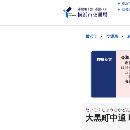
横浜
携帯
横浜市
＞
交通局
＞
令和
市営
は特
△国
ご利
各
だいこくちょうなかどお
大黒町中通