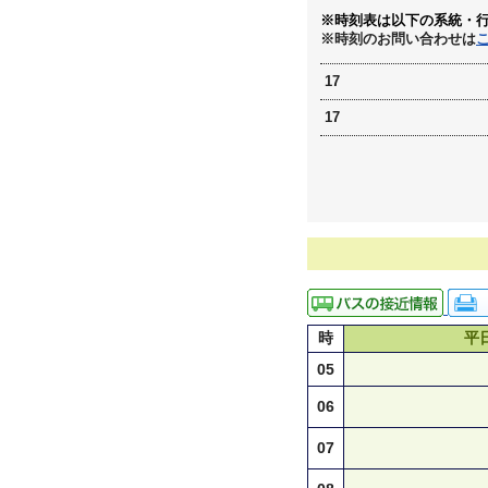
※時刻表は以下の系統・
※時刻のお問い合わせは
17
17
時
平
05
06
07