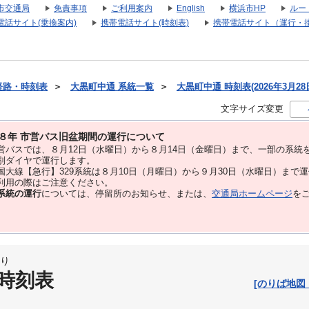
市交通局
免責事項
ご利用案内
English
横浜市HP
ルー
電話サイト(乗換案内)
携帯電話サイト(時刻表)
携帯電話サイト（運行・
経路・時刻表
＞
大黒町中通 系統一覧
＞
大黒町中通 時刻表(2026年3月28
文字サイズ変更
８年 市営バス旧盆期間の運行について
バスでは、８⽉12⽇（水曜日）から８⽉14⽇（金曜日）まで、⼀部の系統
別ダイヤで運⾏します。
大線【急行】329系統は８月10日（月曜日）から９月30日（水曜日）まで
用の際はご注意ください。
系統の運行
については、停留所のお知らせ、または、
交通局ホームページ
を
り
 時刻表
[のりば地図