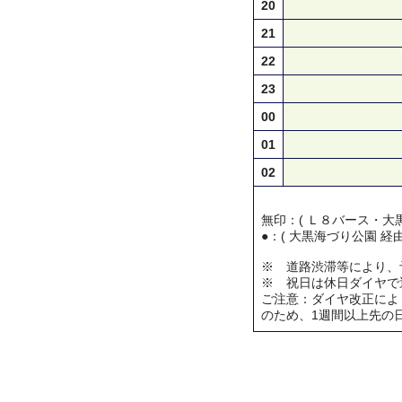
20
21
22
23
00
01
02
無印：( Ｌ８バース・大黒
●：( 大黒海づり公園 経
※ 道路渋滞等により、
※ 祝日は休日ダイヤで
ご注意：ダイヤ改正によ
のため、1週間以上先の