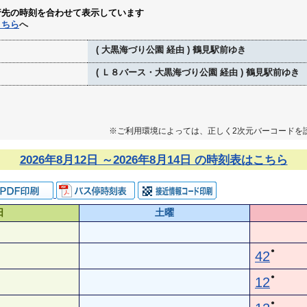
行先の時刻を合わせて表示しています
こちら
へ
( 大黒海づり公園 経由 ) 鶴見駅前ゆき
( Ｌ８バース・大黒海づり公園 経由 ) 鶴見駅前ゆき
※ご利用環境によっては、正しく2次元バーコードを
2026年8月12日 ～2026年8月14日 の時刻表はこちら
日
土曜
●
42
●
12
●