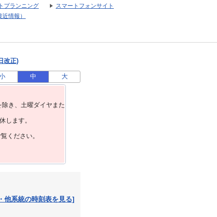
トプランニング
スマートフォンサイト
接近情報）
日改正)
小
中
大
を除き、⼟曜ダイヤまた
運休します。
ご覧ください。
・他系統の時刻表を見る]