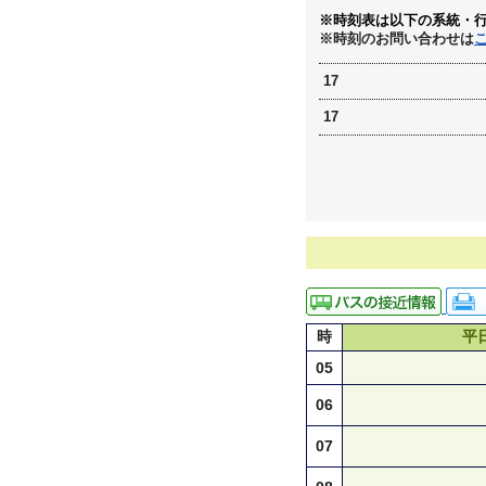
※時刻表は以下の系統・
※時刻のお問い合わせは
17
17
時
平
05
06
07