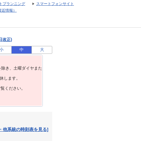
トプランニング
スマートフォンサイト
接近情報）
日改正)
小
中
大
を除き、⼟曜ダイヤまた
運休します。
ご覧ください。
・他系統の時刻表を見る]