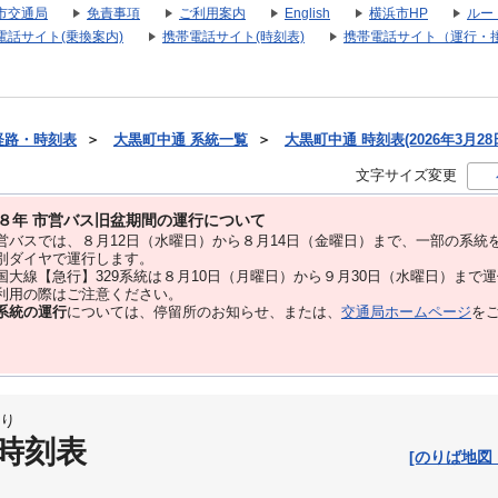
市交通局
免責事項
ご利用案内
English
横浜市HP
ルー
電話サイト(乗換案内)
携帯電話サイト(時刻表)
携帯電話サイト（運行・
経路・時刻表
＞
大黒町中通 系統一覧
＞
大黒町中通 時刻表(2026年3月28
文字サイズ変更
８年 市営バス旧盆期間の運行について
バスでは、８⽉12⽇（水曜日）から８⽉14⽇（金曜日）まで、⼀部の系統
別ダイヤで運⾏します。
大線【急行】329系統は８月10日（月曜日）から９月30日（水曜日）まで
用の際はご注意ください。
系統の運行
については、停留所のお知らせ、または、
交通局ホームページ
を
り
 時刻表
[のりば地図