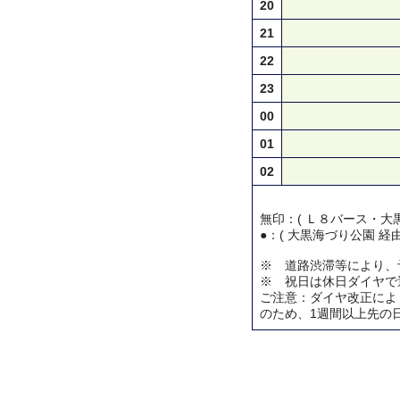
20
21
22
23
00
01
02
無印：( Ｌ８バース・大黒
●：( 大黒海づり公園 経
※ 道路渋滞等により、
※ 祝日は休日ダイヤで
ご注意：ダイヤ改正によ
のため、1週間以上先の