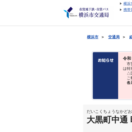
横浜
携帯
横浜市
＞
交通局
＞
令和
市営
は特
△国
ご利
各
だいこくちょうなかどお
大黒町中通