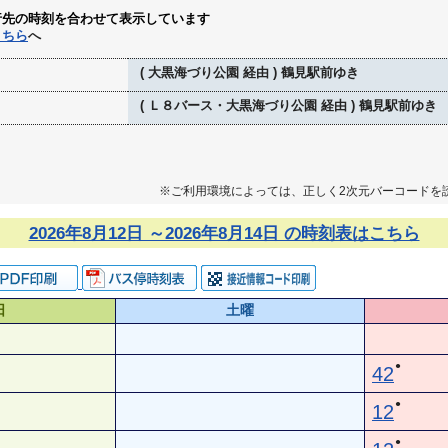
行先の時刻を合わせて表示しています
こちら
へ
( 大黒海づり公園 経由 ) 鶴見駅前ゆき
( Ｌ８バース・大黒海づり公園 経由 ) 鶴見駅前ゆき
※ご利用環境によっては、正しく2次元バーコードを
2026年8月12日 ～2026年8月14日 の時刻表はこちら
日
土曜
●
42
●
12
●