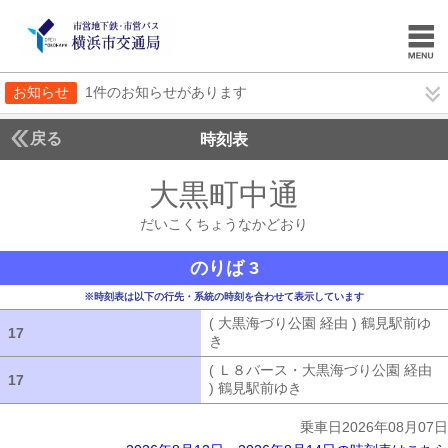
お知らせ
1件のお知らせがあります
戻る
時刻表
大黒町中通
だいこく
だいこくちょうなかどおり
のりば 3
※時刻表は以下の行先・系統の時刻を合わせて表示しています
( 大黒海づり公園 経由 ) 鶴見駅前ゆ
17
17
き
( 大黒海づり公園 経由 ) 鶴見駅前ゆ
( Ｌ８バース・大黒海づり公園 経由
17
17
) 鶴見駅前ゆき
( Ｌ８バース・大黒海づ
乗車日2026年08月07日