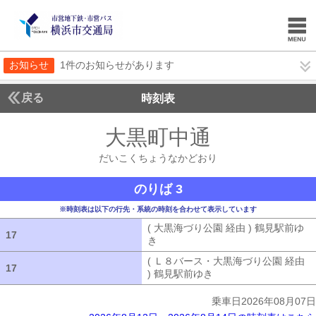
お知らせ
1件のお知らせがあります
戻る
時刻表
大黒町中通
だいこく
だいこくちょうなかどおり
のりば 3
※時刻表は以下の行先・系統の時刻を合わせて表示しています
( 大黒海づり公園 経由 ) 鶴見駅前ゆ
17
17
き
( 大黒海づり公園 経由 ) 鶴見駅前ゆ
( Ｌ８バース・大黒海づり公園 経由
17
17
) 鶴見駅前ゆき
( Ｌ８バース・大黒海づ
乗車日2026年08月07日