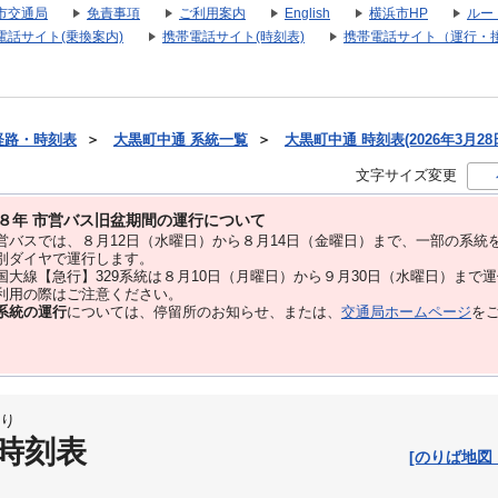
市交通局
免責事項
ご利用案内
English
横浜市HP
ルー
電話サイト(乗換案内)
携帯電話サイト(時刻表)
携帯電話サイト（運行・
経路・時刻表
＞
大黒町中通 系統一覧
＞
大黒町中通 時刻表(2026年3月28
文字サイズ変更
８年 市営バス旧盆期間の運行について
バスでは、８⽉12⽇（水曜日）から８⽉14⽇（金曜日）まで、⼀部の系統
別ダイヤで運⾏します。
大線【急行】329系統は８月10日（月曜日）から９月30日（水曜日）まで
用の際はご注意ください。
系統の運行
については、停留所のお知らせ、または、
交通局ホームページ
を
り
 時刻表
[のりば地図