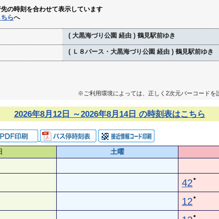
行先の時刻を合わせて表示しています
こちら
へ
( 大黒海づり公園 経由 ) 鶴見駅前ゆき
( Ｌ８バース・大黒海づり公園 経由 ) 鶴見駅前ゆき
※ご利用環境によっては、正しく2次元バーコードを
2026年8月12日 ～2026年8月14日 の時刻表はこちら
日
土曜
●
42
●
12
●