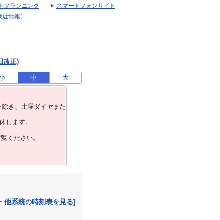
トプランニング
スマートフォンサイト
接近情報）
日改正)
小
中
大
を除き、⼟曜ダイヤまた
運休します。
ご覧ください。
・他系統の時刻表を見る]