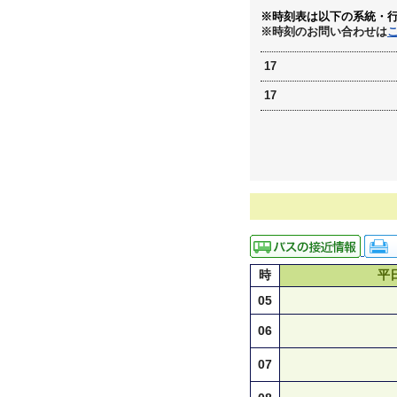
※時刻表は以下の系統・
※時刻のお問い合わせは
17
17
時
平
05
06
07