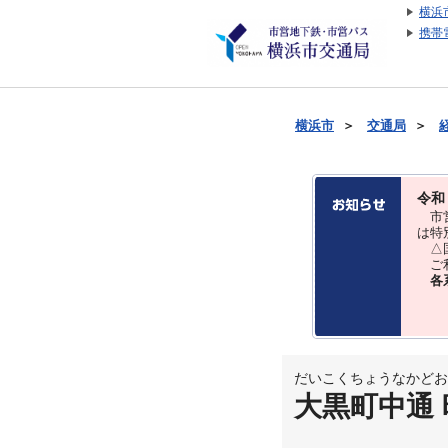
横浜
携帯
横浜市
＞
交通局
＞
令和
市営
は特
△国
ご利
各
だいこくちょうなかどお
大黒町中通