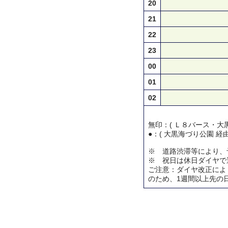
20
21
22
23
00
01
02
無印：( Ｌ８バース・大黒
●：( 大黒海づり公園 経
※ 道路渋滞等により、
※ 祝日は休日ダイヤで
ご注意：ダイヤ改正によ
のため、1週間以上先の