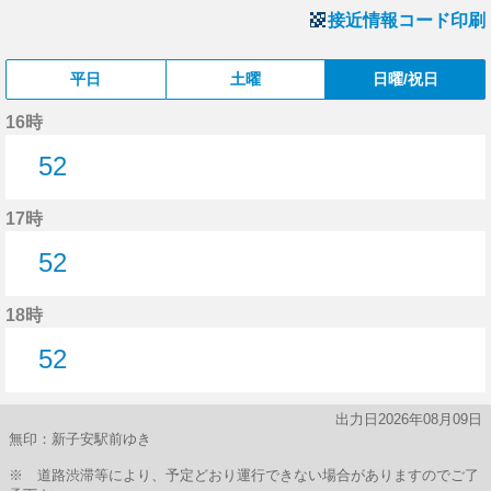
接近情報コード印刷
平日
土曜
日曜/祝日
16時
52
52分はつ
17時
52
52分はつ
18時
52
52分はつ
出力日2026年08月09日
無印：新子安駅前ゆき
※ 道路渋滞等により、予定どおり運行できない場合がありますのでご了