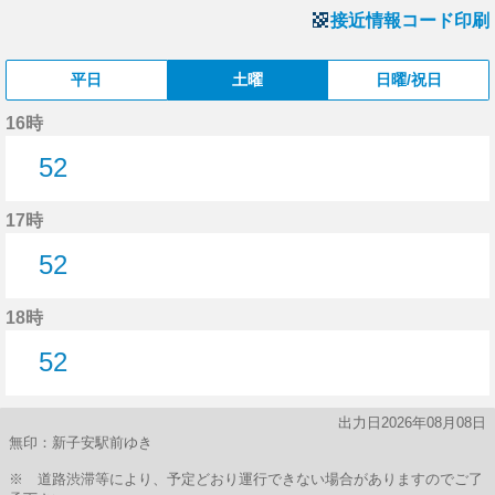
接近情報コード印刷
平日
土曜
日曜/祝日
16時
52
52分はつ
17時
52
52分はつ
18時
52
52分はつ
出力日2026年08月08日
無印：新子安駅前ゆき
※ 道路渋滞等により、予定どおり運行できない場合がありますのでご了