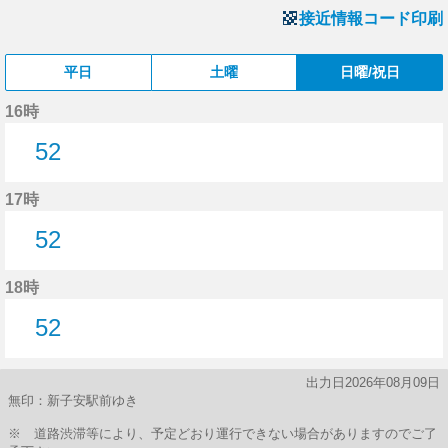
接近情報コード印刷
平日
土曜
日曜/祝日
16時
52
52分はつ
17時
52
52分はつ
18時
52
52分はつ
出力日2026年08月09日
無印：新子安駅前ゆき
※ 道路渋滞等により、予定どおり運行できない場合がありますのでご了