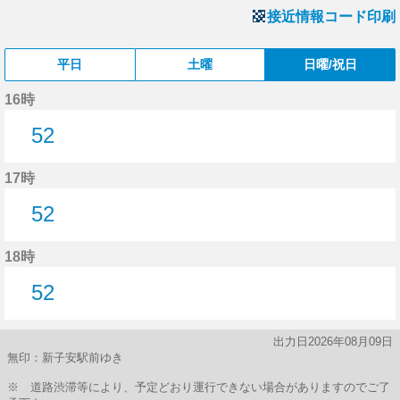
接近情報コード印刷
平日
土曜
日曜/祝日
16時
52
52分はつ
17時
52
52分はつ
18時
52
52分はつ
出力日2026年08月09日
無印：新子安駅前ゆき
※ 道路渋滞等により、予定どおり運行できない場合がありますのでご了