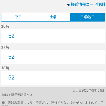
接近情報コード印刷
平日
土曜
日曜/祝日
16時
52
52分はつ
17時
52
52分はつ
18時
52
52分はつ
出力日2026年08月09日
無印：新子安駅前ゆき
※ 道路渋滞等により、予定どおり運行できない場合がありますのでご了