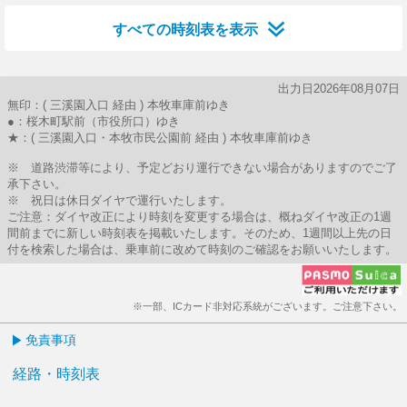
すべての時刻表を表示
出力日2026年08月07日
無印：( 三溪園入口 経由 ) 本牧車庫前ゆき
●：桜木町駅前（市役所口）ゆき
★：( 三溪園入口・本牧市民公園前 経由 ) 本牧車庫前ゆき
※ 道路渋滞等により、予定どおり運行できない場合がありますのでご了
承下さい。
※ 祝日は休日ダイヤで運行いたします。
ご注意：ダイヤ改正により時刻を変更する場合は、概ねダイヤ改正の1週
間前までに新しい時刻表を掲載いたします。そのため、1週間以上先の日
付を検索した場合は、乗車前に改めて時刻のご確認をお願いいたします。
※一部、ICカード非対応系統がございます。ご注意下さい。
免責事項
経路・時刻表