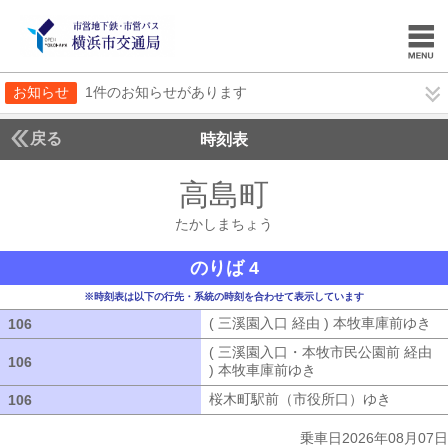
お知らせ
1件のお知らせがあります
戻る
時刻表
高島町
たかしまち
たかしまちょう
のりば 4
※時刻表は以下の行先・系統の時刻を合わせて表示しています
( 三溪園入口 経由 ) 本牧車庫前ゆき
(
106
106
( 三溪園入口・本牧市民公園前 経由
106
106
) 本牧車庫前ゆき
( 三溪園入口・本牧市
桜木町駅前（市役所口）ゆき
桜木町駅
106
106
乗車日2026年08月07日