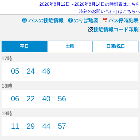
2026年8月12日～2026年8月14日の時刻表はこちら
時刻のお問い合わせはこちらへ
バスの接近情報
のりば地図
バス停時刻表
接近情報コード印刷
平日
土曜
日曜/祝日
17時
05
24
46
5分はつ
24分はつ
46分はつ
18時
06
22
40
56
6分はつ
22分はつ
40分はつ
56分はつ
19時
11
29
44
57
11分はつ
29分はつ
44分はつ
57分はつ