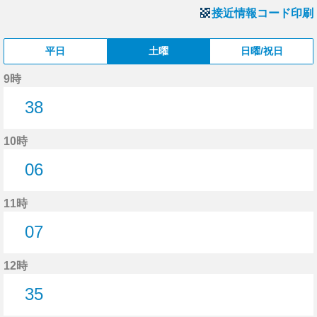
接近情報コード印刷
平日
土曜
日曜/祝日
9時
38
38分はつ
10時
06
6分はつ
11時
07
7分はつ
12時
35
35分はつ