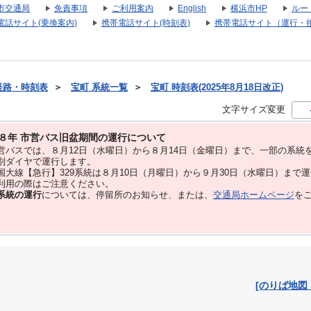
市交通局
免責事項
ご利用案内
English
横浜市HP
ルー
電話サイト(乗換案内)
携帯電話サイト(時刻表)
携帯電話サイト（運行・
経路・時刻表
＞
宝町 系統一覧
＞
宝町 時刻表(2025年8月18日改正)
文字サイズ変更
８年 市営バス旧盆期間の運行について
バスでは、８⽉12⽇（水曜日）から８⽉14⽇（金曜日）まで、⼀部の系統
別ダイヤで運⾏します。
大線【急行】329系統は８月10日（月曜日）から９月30日（水曜日）まで
用の際はご注意ください。
系統の運行
については、停留所のお知らせ、または、
交通局ホームページ
を
[のりば地図