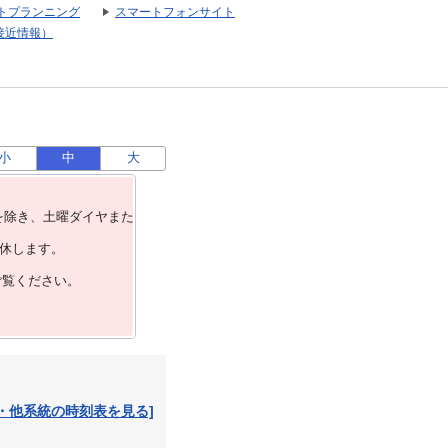
トプランニング
スマートフォンサイト
接近情報）
小
中
大
を除き、⼟曜ダイヤまた
運休します。
ご覧ください。
・他系統の時刻表を見る]