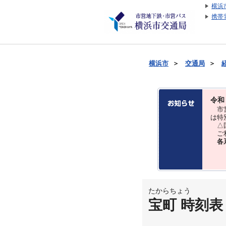
横浜
携帯
横浜市
＞
交通局
＞
令和
市営
は特
△国
ご利
各
たからちょう
宝町 時刻表