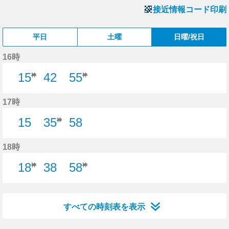
接近情報コード印刷
平日
土曜
日曜/祝日
16時
15
42
55
神
神
42分はつ
17時
15
35
58
神
15分はつ
58分はつ
18時
18
38
58
神
神
38分はつ
すべての時刻表を表示