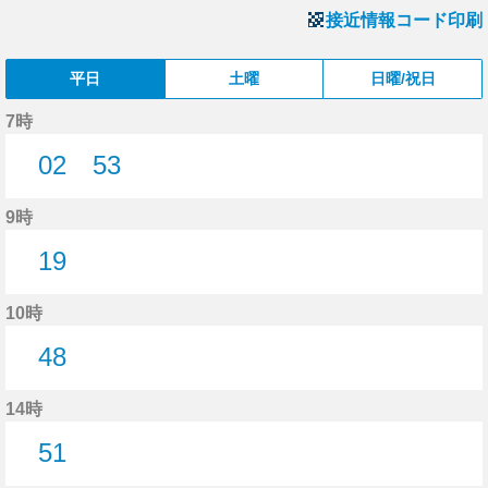
接近情報コード印刷
平日
土曜
日曜/祝日
7時
02
53
2分はつ
53分はつ
9時
19
19分はつ
10時
48
48分はつ
14時
51
51分はつ