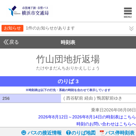
お知らせ
1件のお知らせがあります
戻る
時刻表
竹山団地折返場
たけや
たけやまだんちおりかえしじょう
のりば 3
※時刻表は以下の行先・系統の時刻を合わせて表示しています
( 西谷駅前 経由 ) 鴨居駅前ゆき
( 西谷
256
256
乗車日2026年08月08日
2026年8月12日～2026年8月14日の時刻表はこちら
時刻のお問い合わせはこちらへ
バスの接近情報
のりば地図
バス停時刻表