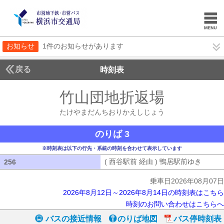
お知らせ
1件のお知らせがあります
戻る
時刻表
竹山団地折返場
たけや
たけやまだんちおりかえしじょう
のりば 3
※時刻表は以下の行先・系統の時刻を合わせて表示しています
( 西谷駅前 経由 ) 鴨居駅前ゆき
( 西谷
256
256
乗車日2026年08月07日
2026年8月12日～2026年8月14日の時刻表はこちら
時刻のお問い合わせはこちらへ
バスの接近情報
のりば地図
バス停時刻表