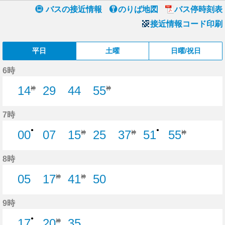
バスの接近情報
のりば地図
バス停時刻表
接近情報コード印刷
平日
土曜
日曜/祝日
6時
14
29
44
55
神
神
29分はつ
44分はつ
7時
●
●
00
07
15
25
37
51
55
神
神
神
0分はつ
7分はつ
25分はつ
51分はつ
8時
05
17
41
50
神
神
5分はつ
50分はつ
9時
●
17
20
35
神