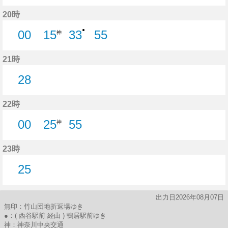
22分はつ
47分はつ
20時
●
00
15
33
55
神
0分はつ
33分はつ
55分はつ
21時
28
28分はつ
22時
00
25
55
神
0分はつ
55分はつ
23時
25
25分はつ
出力日2026年08月07日
無印：竹山団地折返場ゆき
●：( 西谷駅前 経由 ) 鴨居駅前ゆき
神：神奈川中央交通