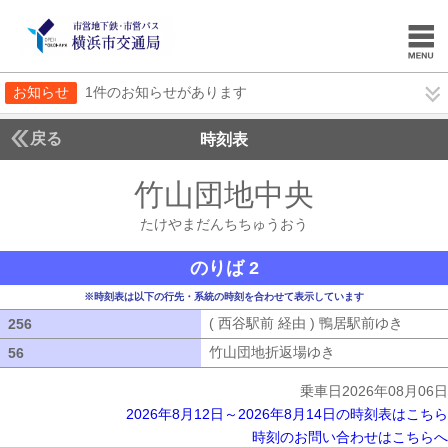
お知らせ
1件のお知らせがあります
戻る
時刻表
竹山団地中央
たけやま
たけやまだんちちゅうおう
のりば 2
※時刻表は以下の行先・系統の時刻を合わせて表示しています
( 西谷駅前 経由 ) 鴨居駅前ゆき
( 西谷
256
256
竹山団地折返場ゆき
竹山団地折返場ゆ
56
56
乗車日2026年08月06日
2026年8月12日～2026年8月14日の時刻表はこちら
時刻のお問い合わせはこちらへ