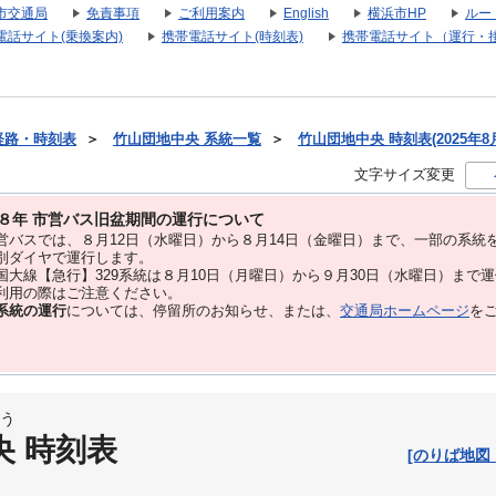
市交通局
免責事項
ご利用案内
English
横浜市HP
ルー
電話サイト(乗換案内)
携帯電話サイト(時刻表)
携帯電話サイト（運行・
経路・時刻表
＞
竹山団地中央 系統一覧
＞
竹山団地中央 時刻表(2025年8
文字サイズ変更
８年 市営バス旧盆期間の運行について
バスでは、８⽉12⽇（水曜日）から８⽉14⽇（金曜日）まで、⼀部の系統
別ダイヤで運⾏します。
大線【急行】329系統は８月10日（月曜日）から９月30日（水曜日）まで
用の際はご注意ください。
系統の運行
については、停留所のお知らせ、または、
交通局ホームページ
を
う
央 時刻表
[のりば地図