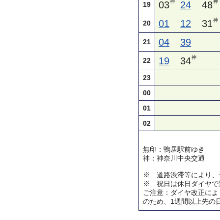
神
神
03
24
48
19
神
01
12
31
20
04
39
21
神
19
34
22
23
00
01
02
無印：鴨居駅前ゆき
神：神奈川中央交通
※ 道路渋滞等により、
※ 祝日は休日ダイヤで
ご注意：ダイヤ改正によ
のため、1週間以上先の