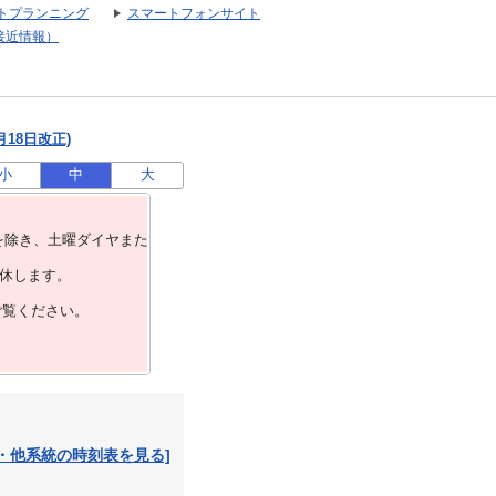
トプランニング
スマートフォンサイト
接近情報）
月18日改正)
小
中
大
を除き、⼟曜ダイヤまた
運休します。
ご覧ください。
・他系統の時刻表を見る]