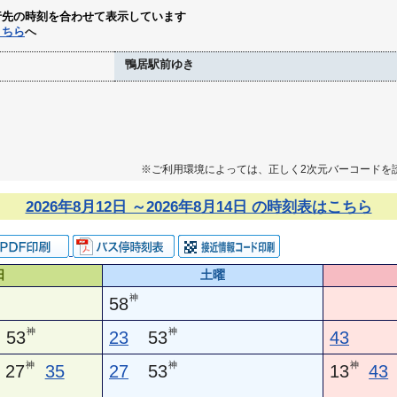
行先の時刻を合わせて表示しています
こちら
へ
鴨居駅前ゆき
※ご利用環境によっては、正しく2次元バーコードを
2026年8月12日 ～2026年8月14日 の時刻表はこちら
日
土曜
神
58
神
神
53
23
53
43
神
神
神
27
35
27
53
13
43