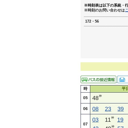
※時刻表は以下の系統・
※時刻のお問い合わせは
172・56
時
平
神
48
05
08
23
39
06
神
03
11
19
07
神