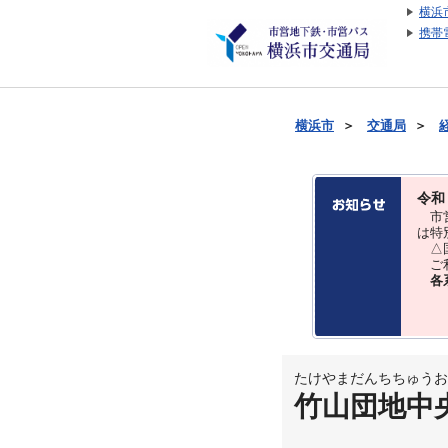
横浜
携帯
横浜市
＞
交通局
＞
令和
市営
は特
△国
ご利
各
たけやまだんちちゅうお
竹山団地中