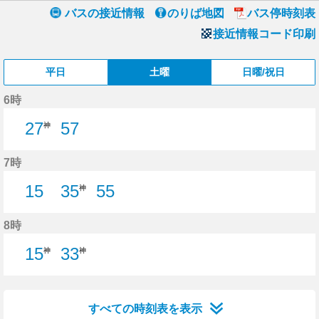
バスの接近情報
のりば地図
バス停時刻表
接近情報コード印刷
平日
土曜
日曜/祝日
6時
27
57
神
57分はつ
7時
15
35
55
神
15分はつ
55分はつ
8時
15
33
神
神
すべての時刻表を表示