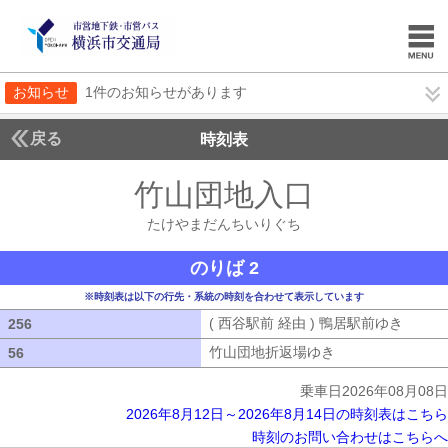
お知らせ
1件のお知らせがあります
戻る
時刻表
竹山団地入口
たけやま
たけやまだんちいりぐち
のりば 2
※時刻表は以下の行先・系統の時刻を合わせて表示しています
( 西谷駅前 経由 ) 鴨居駅前ゆき
( 西谷
256
256
竹山団地折返場ゆき
竹山団地折返場ゆ
56
56
乗車日2026年08月08日
2026年8月12日～2026年8月14日の時刻表はこちら
時刻のお問い合わせはこちらへ