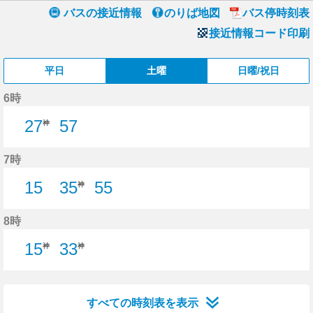
バスの接近情報
のりば地図
バス停時刻表
接近情報コード印刷
平日
土曜
日曜/祝日
6時
27
57
神
57分はつ
7時
15
35
55
神
15分はつ
55分はつ
8時
15
33
神
神
すべての時刻表を表示