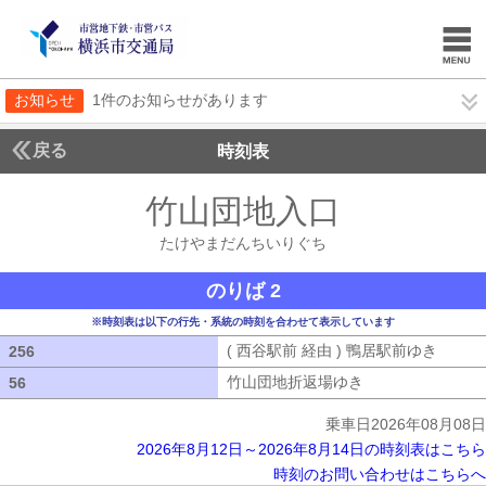
お知らせ
1件のお知らせがあります
戻る
時刻表
竹山団地入口
たけやま
たけやまだんちいりぐち
のりば 2
※時刻表は以下の行先・系統の時刻を合わせて表示しています
( 西谷駅前 経由 ) 鴨居駅前ゆき
( 西谷
256
256
竹山団地折返場ゆき
竹山団地折返場ゆ
56
56
乗車日2026年08月08日
2026年8月12日～2026年8月14日の時刻表はこちら
時刻のお問い合わせはこちらへ