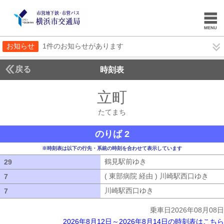
お知らせ
1件のお知らせがあります
戻る
時刻表
立町
たてまち
たてまち
のりば 2
※時刻表は以下の行先・系統の時刻を合わせて表示しています
鶴見駅前ゆき
鶴見駅前ゆき
29
29
( 東部病院 経由 ) 川崎駅西口ゆき
( 
7
7
川崎駅西口ゆき
川崎駅西口ゆき
7
7
乗車日2026年08月08日
2026年8月12日～2026年8月14日の時刻表はこちら