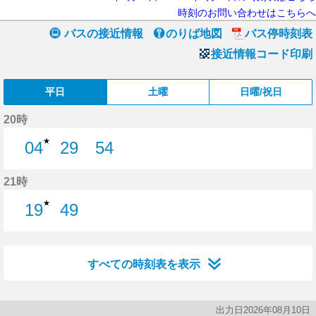
時刻のお問い合わせはこちらへ
バスの接近情報
のりば地図
バス停時刻表
接近情報コード印刷
平日
土曜
日曜/祝日
20時
★
04
29
54
4分はつ
29分はつ
54分はつ
21時
★
19
49
19分はつ
49分はつ
すべての時刻表を表示
出力日2026年08月10日