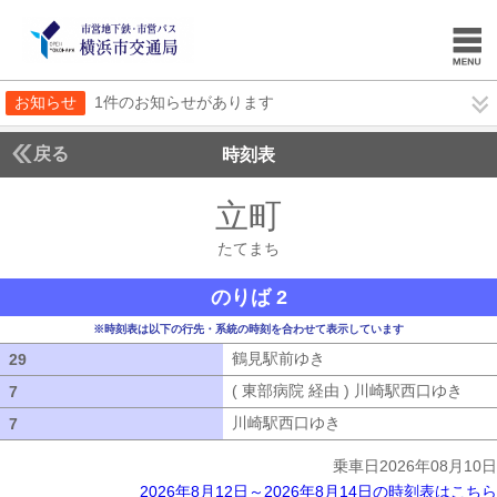
お知らせ
1件のお知らせがあります
戻る
時刻表
立町
たてまち
たてまち
のりば 2
※時刻表は以下の行先・系統の時刻を合わせて表示しています
鶴見駅前ゆき
鶴見駅前ゆき
29
29
( 東部病院 経由 ) 川崎駅西口ゆき
( 
7
7
川崎駅西口ゆき
川崎駅西口ゆき
7
7
乗車日2026年08月10日
2026年8月12日～2026年8月14日の時刻表はこちら