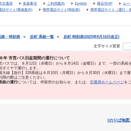
市交通局
免責事項
ご利用案内
English
横浜市HP
ルー
電話サイト(乗換案内)
携帯電話サイト(時刻表)
携帯電話サイト（運行・
経路・時刻表
＞
反町 系統一覧
＞
反町 時刻表(2025年8月18日改正)
文字サイズ変更
８年 市営バス旧盆期間の運行について
バスでは、８⽉12⽇（水曜日）から８⽉14⽇（金曜日）まで、⼀部の系統
別ダイヤで運⾏します。
大線【急行】329系統は８月10日（月曜日）から９月30日（水曜日）まで
用の際はご注意ください。
系統の運行
については、停留所のお知らせ、または、
交通局ホームページ
を
[のりば地図