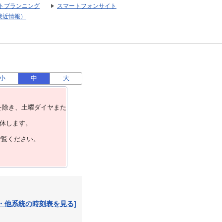
トプランニング
スマートフォンサイト
接近情報）
小
中
大
を除き、⼟曜ダイヤまた
運休します。
ご覧ください。
・他系統の時刻表を見る]