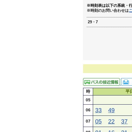
※時刻表は以下の系統・
※時刻のお問い合わせは
29・7
時
平
05
33
49
06
05
22
37
07