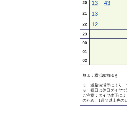
13
43
20
13
21
12
22
23
00
01
02
無印：横浜駅前ゆき
※ 道路渋滞等により、
※ 祝日は休日ダイヤで
ご注意：ダイヤ改正によ
のため、1週間以上先の