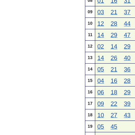
01
16
31
08
03
21
37
09
12
28
44
10
14
29
47
11
02
14
29
12
14
26
40
13
05
21
36
14
04
16
28
15
06
18
29
16
09
22
39
17
10
27
43
18
05
45
19