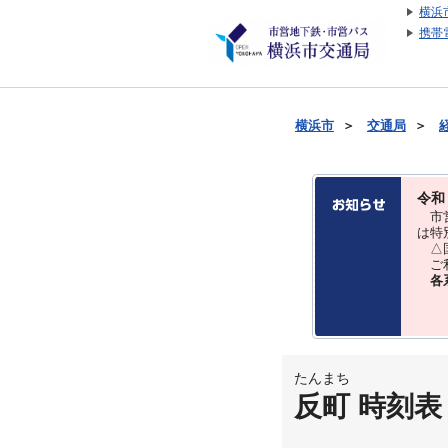
横浜
携帯
横浜市
＞
交通局
＞
令和
市営
は特
△国
ご利
各
たんまち
反町 時刻表