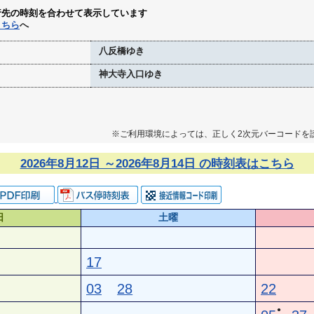
行先の時刻を合わせて表示しています
こちら
へ
八反橋ゆき
神大寺入口ゆき
※ご利用環境によっては、正しく2次元バーコードを
2026年8月12日 ～2026年8月14日 の時刻表はこちら
日
土曜
17
03
28
22
●