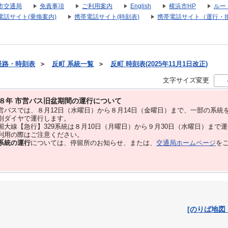
市交通局
免責事項
ご利用案内
English
横浜市HP
ルー
電話サイト(乗換案内)
携帯電話サイト(時刻表)
携帯電話サイト（運行・
経路・時刻表
＞
反町 系統一覧
＞
反町 時刻表(2025年11月1日改正)
文字サイズ変更
８年 市営バス旧盆期間の運行について
バスでは、８⽉12⽇（水曜日）から８⽉14⽇（金曜日）まで、⼀部の系統
別ダイヤで運⾏します。
大線【急行】329系統は８月10日（月曜日）から９月30日（水曜日）まで
用の際はご注意ください。
系統の運行
については、停留所のお知らせ、または、
交通局ホームページ
を
[のりば地図