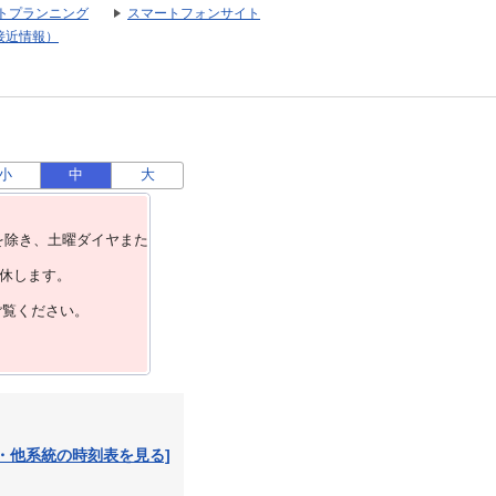
トプランニング
スマートフォンサイト
接近情報）
小
中
大
を除き、⼟曜ダイヤまた
運休します。
ご覧ください。
・他系統の時刻表を見る]