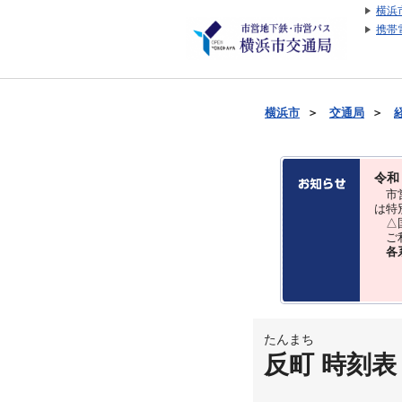
横浜
携帯
横浜市
＞
交通局
＞
令和
市営
は特
△国
ご利
各
たんまち
反町 時刻表