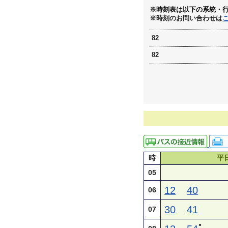
※時刻表は以下の系統・
※時刻のお問い合わせは
82
82
時
平
05
12
40
06
30
41
07
●