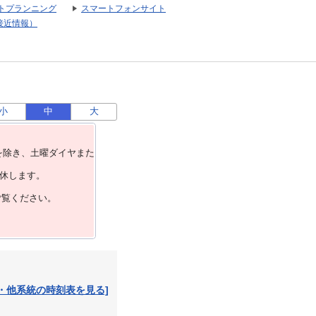
トプランニング
スマートフォンサイト
接近情報）
小
中
大
を除き、⼟曜ダイヤまた
運休します。
ご覧ください。
・他系統の時刻表を見る]