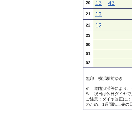
13
43
20
13
21
12
22
23
00
01
02
無印：横浜駅前ゆき
※ 道路渋滞等により、
※ 祝日は休日ダイヤで
ご注意：ダイヤ改正によ
のため、1週間以上先の