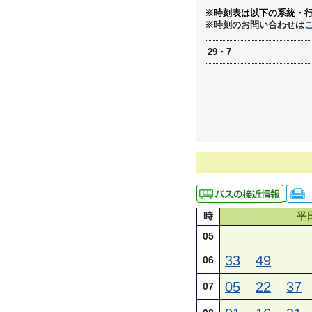
※時刻表は以下の系統・
※時刻のお問い合わせは
29・7
時
平
05
33
49
06
05
22
37
07