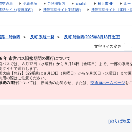
市交通局
免責事項
ご利用案内
English
横浜市HP
ルー
電話サイト(乗換案内)
携帯電話サイト(時刻表)
携帯電話サイト（運行・
経路・時刻表
＞
反町 系統一覧
＞
反町 時刻表(2025年8月18日改正)
文字サイズ変更
８年 市営バス旧盆期間の運行について
バスでは、８⽉12⽇（水曜日）から８⽉14⽇（金曜日）まで、⼀部の系統
別ダイヤで運⾏します。
大線【急行】329系統は８月10日（月曜日）から９月30日（水曜日）まで
用の際はご注意ください。
系統の運行
については、停留所のお知らせ、または、
交通局ホームページ
を
[のりば地図