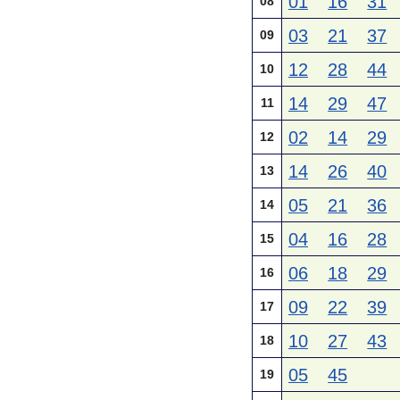
01
16
31
08
03
21
37
09
12
28
44
10
14
29
47
11
02
14
29
12
14
26
40
13
05
21
36
14
04
16
28
15
06
18
29
16
09
22
39
17
10
27
43
18
05
45
19