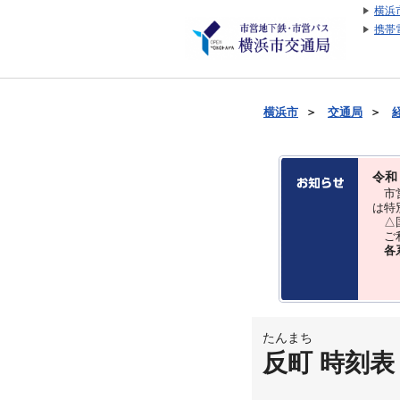
横浜
携帯
横浜市
＞
交通局
＞
令和
市営
は特
△国
ご利
各
たんまち
反町 時刻表