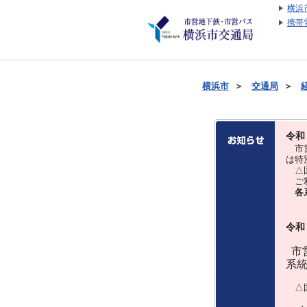
横浜
携帯
横浜市
＞
交通局
＞
令和
市営
は特
△国
ご利
各
令和
市営
系
△国