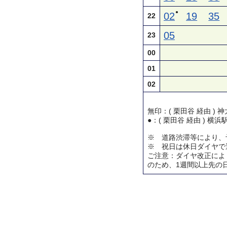
●
02
19
35
22
05
23
00
01
02
無印：( 栗田谷 経由 )
●：( 栗田谷 経由 ) 横
※ 道路渋滞等により、
※ 祝日は休日ダイヤで
ご注意：ダイヤ改正によ
のため、1週間以上先の