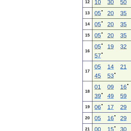
10
30
50
12
●
05
20
35
13
●
05
20
35
14
●
05
20
35
15
●
05
19
32
16
●
57
05
14
21
17
●
45
53
●
01
09
16
18
●
39
49
59
●
06
17
29
19
●
05
16
29
20
●
00
15
30
21