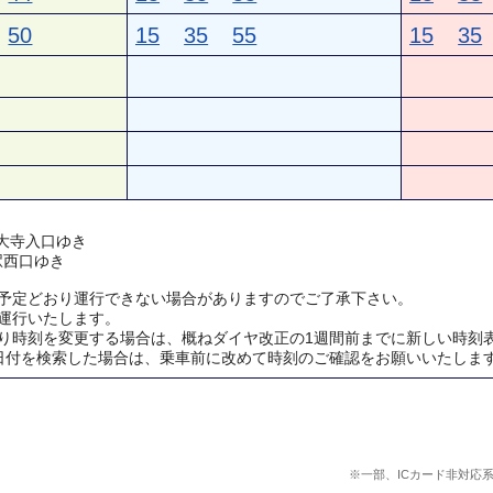
50
15
35
55
15
35
 神大寺入口ゆき
浜駅西口ゆき
予定どおり運行できない場合がありますのでご了承下さい。
運行いたします。
り時刻を変更する場合は、概ねダイヤ改正の1週間前までに新しい時刻
日付を検索した場合は、乗車前に改めて時刻のご確認をお願いいたしま
※一部、ICカード非対応