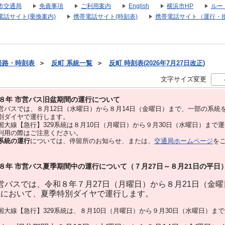
市交通局
免責事項
ご利用案内
English
横浜市HP
ルー
電話サイト(乗換案内)
携帯電話サイト(時刻表)
携帯電話サイト（運行・
経路・時刻表
＞
反町 系統一覧
＞
反町 時刻表(2026年7月27日改正)
文字サイズ変更
８年 市営バス旧盆期間の運行について
バスでは、８⽉12⽇（水曜日）から８⽉14⽇（金曜日）まで、⼀部の系統
別ダイヤで運⾏します。
大線【急行】329系統は８月10日（月曜日）から９月30日（水曜日）まで
用の際はご注意ください。
系統の運行
については、停留所のお知らせ、または、
交通局ホームページ
を
８年 市営バス夏季期間中の運行について（７月27日～８月21日の平日
バスでは、令和８年７月27日（月曜日）から８月21日（金
統において、夏季特別ダイヤで運行します。
大線【急行】329系統は、８月10日（月曜日）から９月30日（水曜日）ま