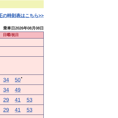
日改正の時刻表はこちら>>
乗車日2026年08月08日
日曜/祝日
●
34
50
34
49
29
41
53
29
41
53