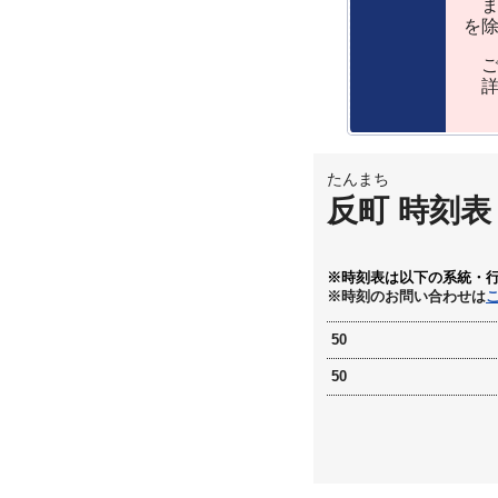
ま
を
ご
詳
たんまち
反町 時刻表
※時刻表は以下の系統・
※時刻のお問い合わせは
50
50