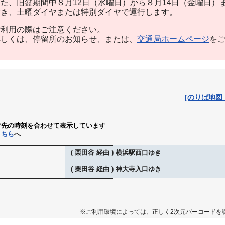
た、旧盆期間中８月12日（水曜日）から８月14日（金曜日）
除き、土曜ダイヤまたは特別ダイヤで運行します。
利用の際はご注意ください。
しくは、停留所のお知らせ、または、
交通局ホームページ
を
[のりば地図
行先の時刻を合わせて表示しています
こちら
へ
( 栗田谷 経由 ) 横浜駅西口ゆき
( 栗田谷 経由 ) 神大寺入口ゆき
※ご利用環境によっては、正しく2次元バーコードを