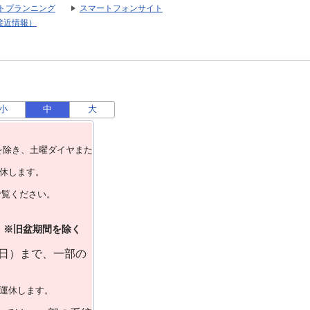
トプランニング
スマートフォンサイト
接近情報）
小
中
大
を除き、⼟曜ダイヤまた
運休します。
ご覧ください。
）※旧盆期間を除く
曜日）まで、一部の
で運休します。