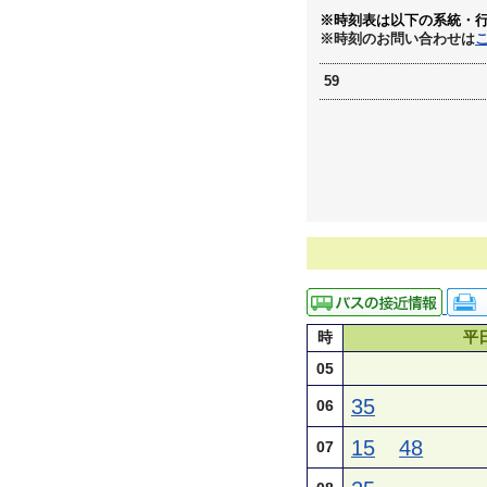
※時刻表は以下の系統・
※時刻のお問い合わせは
59
時
平
05
35
06
15
48
07