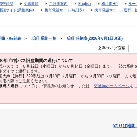
市交通局
免責事項
ご利用案内
English
横浜市HP
ルー
電話サイト(乗換案内)
携帯電話サイト(時刻表)
携帯電話サイト（運行・
経路・時刻表
＞
反町 系統一覧
＞
反町 時刻表(2026年6月1日改正)
文字サイズ変更
８年 市営バス旧盆期間の運行について
バスでは、８⽉12⽇（水曜日）から８⽉14⽇（金曜日）まで、⼀部の系統
別ダイヤで運⾏します。
大線【急行】329系統は８月10日（月曜日）から９月30日（水曜日）まで
用の際はご注意ください。
系統の運行
については、停留所のお知らせ、または、
交通局ホームページ
を
[のりば地図