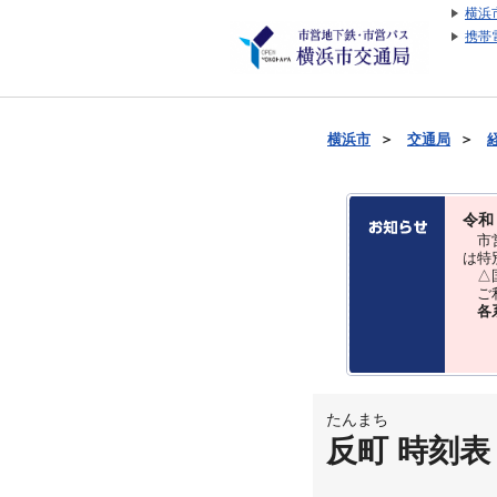
横浜
携帯
横浜市
＞
交通局
＞
令和
市営
は特
△国
ご利
各
たんまち
反町 時刻表