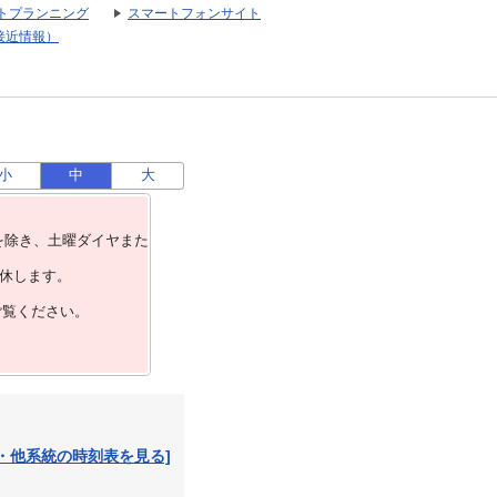
トプランニング
スマートフォンサイト
接近情報）
小
中
大
を除き、⼟曜ダイヤまた
運休します。
ご覧ください。
・他系統の時刻表を見る]