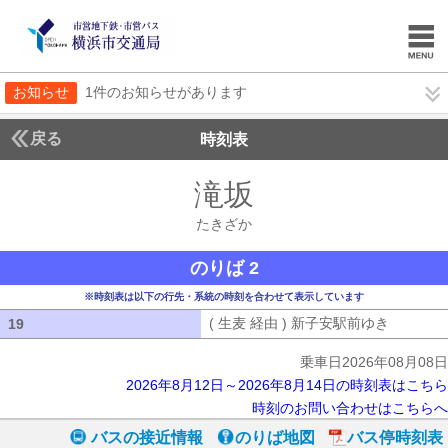
お知らせ
1件のお知らせがあります
戻る
時刻表
滝坂
たきざか
たきざか
のりば 2
※時刻表は以下の行先・系統の時刻を合わせて表示しています
( 生麦 経由 ) 新子安駅前ゆき
( 生麦 
19
19
乗車日2026年08月08日
2026年8月12日～2026年8月14日の時刻表はこちら
時刻のお問い合わせはこちらへ
バスの接近情報
のりば地図
バス停時刻表