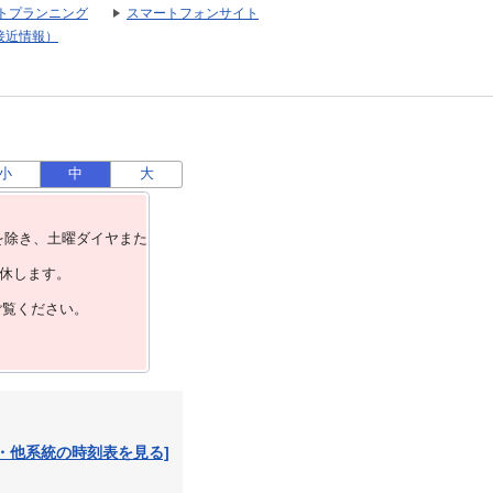
トプランニング
スマートフォンサイト
接近情報）
小
中
大
を除き、⼟曜ダイヤまた
運休します。
ご覧ください。
・他系統の時刻表を見る]