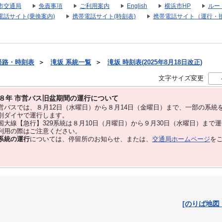
市交通局
免責事項
ご利用案内
English
横浜市HP
ルー
電話サイト(乗換案内)
携帯電話サイト(時刻表)
携帯電話サイト（運行・
経路・時刻表
＞
滝坂 系統一覧
＞
滝坂 時刻表(2025年8月18日改正)
文字サイズ変更
８年 市営バス旧盆期間の運行について
バスでは、８⽉12⽇（水曜日）から８⽉14⽇（金曜日）まで、⼀部の系統
別ダイヤで運⾏します。
大線【急行】329系統は８月10日（月曜日）から９月30日（水曜日）まで
用の際はご注意ください。
系統の運行
については、停留所のお知らせ、または、
交通局ホームページ
を
[のりば地図