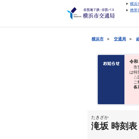
横浜
携帯
横浜市
＞
交通局
＞
令和
市営
は特
△国
ご利
各
たきざか
滝坂 時刻表