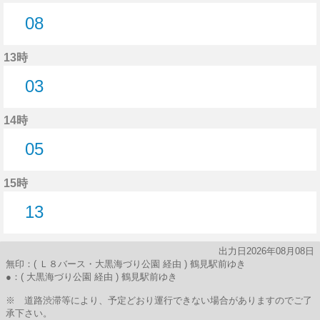
08
8分はつ
13時
03
3分はつ
14時
05
5分はつ
15時
13
13分はつ
出力日2026年08月08日
無印：( Ｌ８バース・大黒海づり公園 経由 ) 鶴見駅前ゆき
●：( 大黒海づり公園 経由 ) 鶴見駅前ゆき
※ 道路渋滞等により、予定どおり運行できない場合がありますのでご了
承下さい。