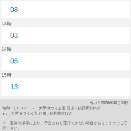
08
8分はつ
13時
03
3分はつ
14時
05
5分はつ
15時
13
13分はつ
出力日2026年08月09日
無印：( Ｌ８バース・大黒海づり公園 経由 ) 鶴見駅前ゆき
●：( 大黒海づり公園 経由 ) 鶴見駅前ゆき
※ 道路渋滞等により、予定どおり運行できない場合がありますのでご了
承下さい。