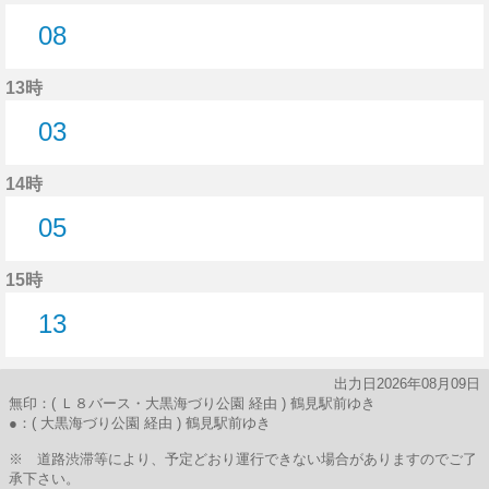
08
8分はつ
13時
03
3分はつ
14時
05
5分はつ
15時
13
13分はつ
出力日2026年08月09日
無印：( Ｌ８バース・大黒海づり公園 経由 ) 鶴見駅前ゆき
●：( 大黒海づり公園 経由 ) 鶴見駅前ゆき
※ 道路渋滞等により、予定どおり運行できない場合がありますのでご了
承下さい。