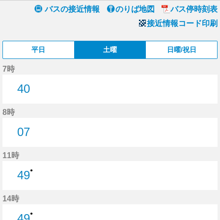
バスの接近情報
のりば地図
バス停時刻表
接近情報コード印刷
平日
土曜
日曜/祝日
7時
40
40分はつ
8時
07
7分はつ
11時
●
49
49分はつ
14時
●
49