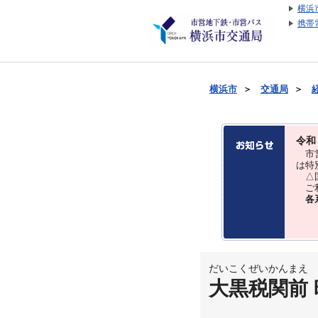
横浜
携帯
横浜市
＞
交通局
＞
令和
市営
は特
△国
ご利
各
だいこくぜいかんまえ
大黒税関前