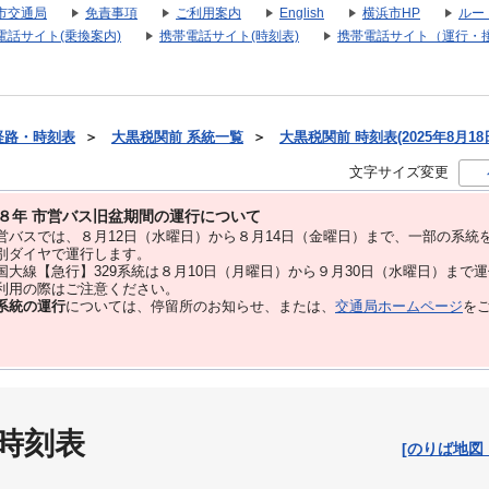
市交通局
免責事項
ご利用案内
English
横浜市HP
ルー
電話サイト(乗換案内)
携帯電話サイト(時刻表)
携帯電話サイト（運行・
経路・時刻表
＞
大黒税関前 系統一覧
＞
大黒税関前 時刻表(2025年8月18
文字サイズ変更
８年 市営バス旧盆期間の運行について
バスでは、８⽉12⽇（水曜日）から８⽉14⽇（金曜日）まで、⼀部の系統
別ダイヤで運⾏します。
大線【急行】329系統は８月10日（月曜日）から９月30日（水曜日）まで
用の際はご注意ください。
系統の運行
については、停留所のお知らせ、または、
交通局ホームページ
を
 時刻表
[のりば地図