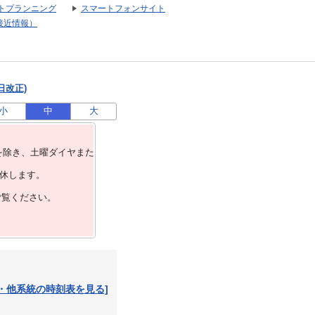
トプランニング
スマートフォンサイト
接近情報）
日改正)
小
中
大
を除き、⼟曜ダイヤまた
運休します。
ご覧ください。
・他系統の時刻表を見る]