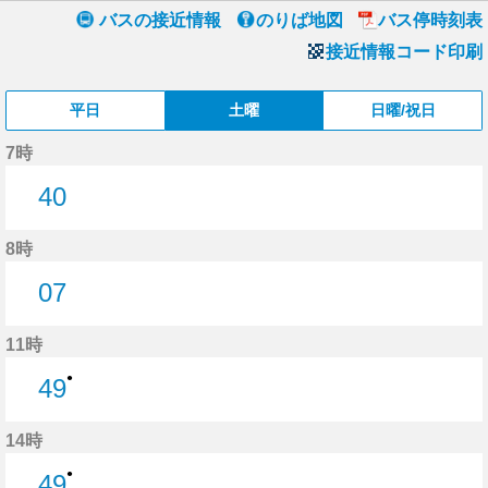
バスの接近情報
のりば地図
バス停時刻表
接近情報コード印刷
平日
土曜
日曜/祝日
7時
40
40分はつ
8時
07
7分はつ
11時
●
49
49分はつ
14時
●
49