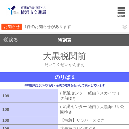
お知らせ
1件のお知らせがあります
戻る
時刻表
大黒税関前
だいこく
だいこくぜいかんまえ
のりば 2
※時刻表は以下の行先・系統の時刻を合わせて表示しています
( 流通センター 経由 ) スカイウォー
109
109
ク前ゆき
( 流通センター 経由 ) ス
( 流通センター 経由 ) 大黒海づり公
109
109
園ゆき
( 流通センター 経由 ) 大黒海
【特急】Ｃ３バースゆき
【特急】Ｃ３
109
109
大黒海づり公園ゆき
大黒海づり公園ゆ
109
109