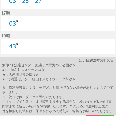
03
25
27
3分はつ
25分はつ
27分はつ
17時
★
03
3分はつ
19時
★
43
43分はつ
出力日2026年08月07日
無印：( 流通センター 経由 ) 大黒海づり公園ゆき
●：【特急】Ｃ３バースゆき
★：大黒海づり公園ゆき
▲：( 流通センター 経由 ) スカイウォーク前ゆき
※ 道路渋滞等により、予定どおり運行できない場合がありますのでご了
承下さい。
※ 祝日は休日ダイヤで運行いたします。
ご注意：ダイヤ改正により時刻を変更する場合は、概ねダイヤ改正の1週
間前までに新しい時刻表を掲載いたします。そのため、1週間以上先の日
付を検索した場合は、乗車前に改めて時刻のご確認をお願いいたします。