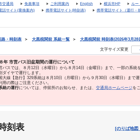
市交通局
免責事項
ご利用案内
English
横浜市HP
ルー
電話サイト(乗換案内)
携帯電話サイト(時刻表)
携帯電話サイト（運行・
経路・時刻表
＞
大黒税関前 系統一覧
＞
大黒税関前 時刻表(2026年3月28
文字サイズ変更
８年 市営バス旧盆期間の運行について
バスでは、８⽉12⽇（水曜日）から８⽉14⽇（金曜日）まで、⼀部の系統
別ダイヤで運⾏します。
大線【急行】329系統は８月10日（月曜日）から９月30日（水曜日）まで
用の際はご注意ください。
系統の運行
については、停留所のお知らせ、または、
交通局ホームページ
を
 時刻表
[のりば地図