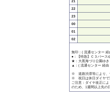
21
22
23
00
01
02
無印：( 流通センター 経
●：【特急】Ｃ３バース
★：大黒海づり公園ゆき
▲：( 流通センター 経由
※ 道路渋滞等により、
※ 祝日は休日ダイヤで
ご注意：ダイヤ改正によ
のため、1週間以上先の