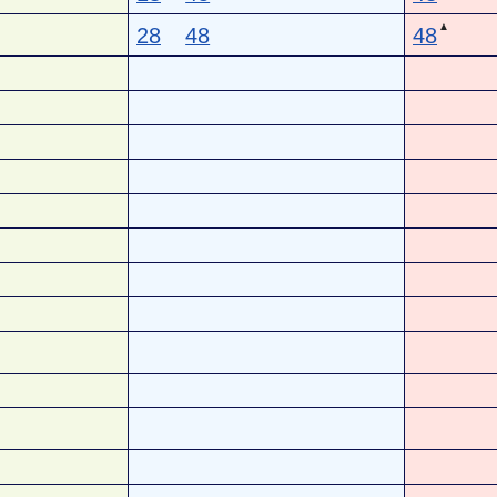
▲
28
48
48