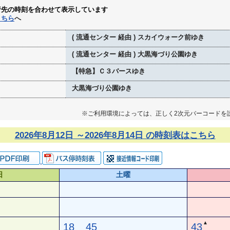
行先の時刻を合わせて表示しています
こちら
へ
( 流通センター 経由 ) スカイウォーク前ゆき
( 流通センター 経由 ) 大黒海づり公園ゆき
【特急】Ｃ３バースゆき
大黒海づり公園ゆき
※ご利用環境によっては、正しく2次元バーコードを
2026年8月12日 ～2026年8月14日 の時刻表はこちら
日
土曜
▲
18
45
43