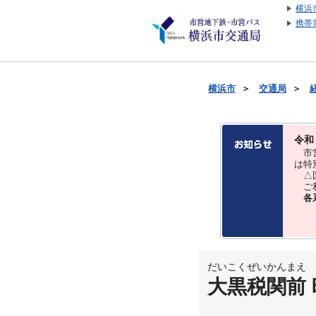
横浜
携帯
横浜市
＞
交通局
＞
令和
市営
は特
△国
ご利
各
だいこくぜいかんまえ
大黒税関前