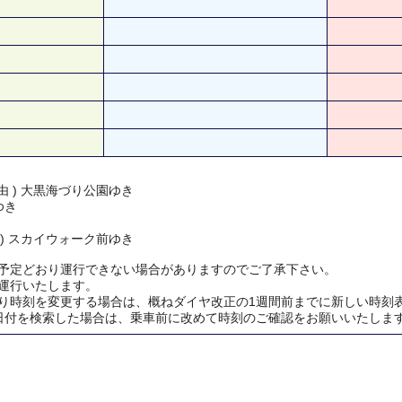
由 ) 大黒海づり公園ゆき
ゆき
 ) スカイウォーク前ゆき
予定どおり運行できない場合がありますのでご了承下さい。
運行いたします。
り時刻を変更する場合は、概ねダイヤ改正の1週間前までに新しい時刻
日付を検索した場合は、乗車前に改めて時刻のご確認をお願いいたしま