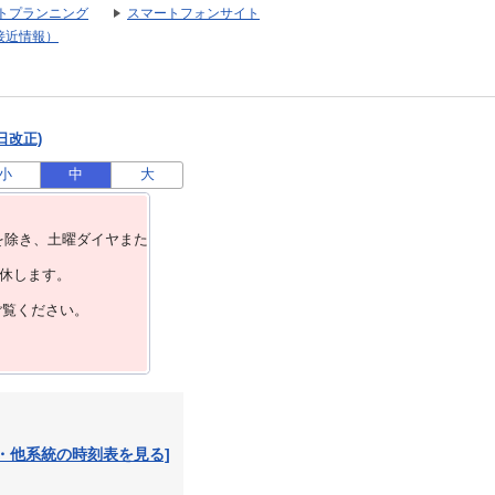
トプランニング
スマートフォンサイト
接近情報）
日改正)
小
中
大
を除き、⼟曜ダイヤまた
運休します。
ご覧ください。
・他系統の時刻表を見る]