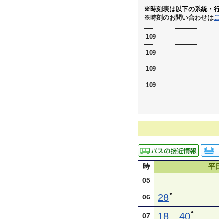
※時刻表は以下の系統・
※時刻のお問い合わせは
109
109
109
109
時
平
05
●
28
06
●
18
40
07