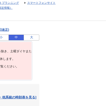
トプランニング
スマートフォンサイト
接近情報）
日改正)
小
中
大
を除き、⼟曜ダイヤまた
運休します。
ご覧ください。
・他系統の時刻表を見る]