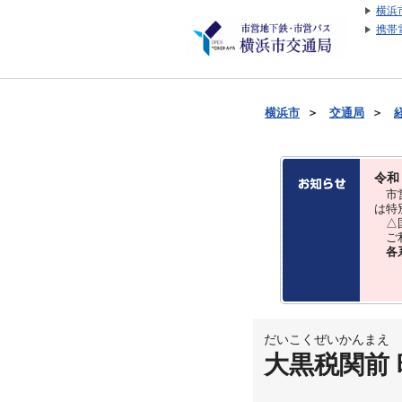
横浜
携帯
横浜市
＞
交通局
＞
令和
市営
は特
△国
ご利
各
だいこくぜいかんまえ
大黒税関前