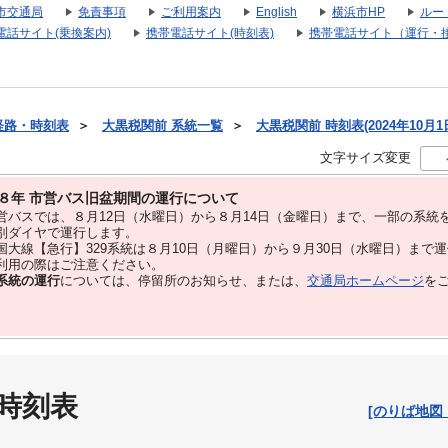
市交通局
免責事項
ご利用案内
English
横浜市HP
ルー
電話サイト(乗換案内)
携帯電話サイト(時刻表)
携帯電話サイト（運行・
経路・時刻表
＞
大黒税関前 系統一覧
＞
大黒税関前 時刻表(2024年10月1
文字サイズ変更
８年 市営バス旧盆期間の運行について
バスでは、８⽉12⽇（水曜日）から８⽉14⽇（金曜日）まで、⼀部の系統
別ダイヤで運⾏します。
大線【急行】329系統は８月10日（月曜日）から９月30日（水曜日）まで
用の際はご注意ください。
系統の運行
については、停留所のお知らせ、または、
交通局ホームページ
を
 時刻表
[のりば地図