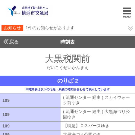
お知らせ
1件のお知らせがあります
戻る
時刻表
大黒税関前
だいこく
だいこくぜいかんまえ
のりば 2
※時刻表は以下の行先・系統の時刻を合わせて表示しています
( 流通センター 経由 ) スカイウォー
109
109
ク前ゆき
( 流通センター 経由 ) ス
( 流通センター 経由 ) 大黒海づり公
109
109
園ゆき
( 流通センター 経由 ) 大黒海
【特急】Ｃ３バースゆき
【特急】Ｃ３
109
109
大黒海づり公園ゆき
大黒海づり公園ゆ
109
109