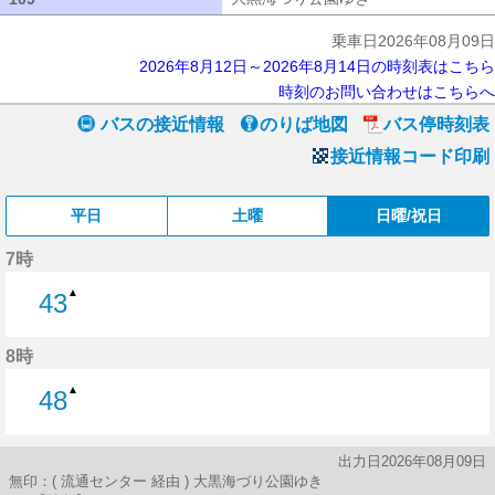
乗車日2026年08月09日
2026年8月12日～2026年8月14日の時刻表はこちら
時刻のお問い合わせはこちらへ
バスの接近情報
のりば地図
バス停時刻表
接近情報コード印刷
平日
土曜
日曜/祝日
7時
▲
43
43分はつ
8時
▲
48
48分はつ
出力日2026年08月09日
無印：( 流通センター 経由 ) 大黒海づり公園ゆき