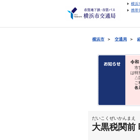
横浜
携帯
横浜市
＞
交通局
＞
令和
市営
は特
△国
ご利
各
だいこくぜいかんまえ
大黒税関前