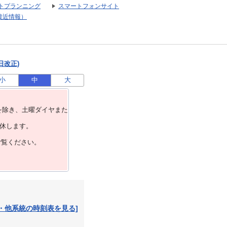
トプランニング
スマートフォンサイト
接近情報）
日改正)
小
中
大
を除き、⼟曜ダイヤまた
運休します。
ご覧ください。
・他系統の時刻表を見る]