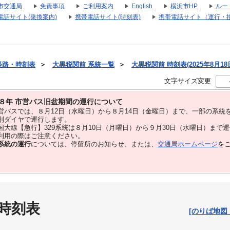
市交通局
免責事項
ご利用案内
English
横浜市HP
ルー
電話サイト(乗換案内)
携帯電話サイト(時刻表)
携帯電話サイト（運行・
経路・時刻表
＞
大黒税関前 系統一覧
＞
大黒税関前 時刻表(2025年8月18
文字サイズ変更
８年 市営バス旧盆期間の運行について
バスでは、８⽉12⽇（水曜日）から８⽉14⽇（金曜日）まで、⼀部の系統
別ダイヤで運⾏します。
大線【急行】329系統は８月10日（月曜日）から９月30日（水曜日）まで
用の際はご注意ください。
系統の運行
については、停留所のお知らせ、または、
交通局ホームページ
を
 時刻表
[のりば地図