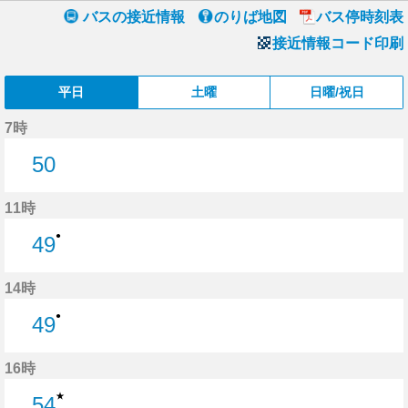
バスの接近情報
のりば地図
バス停時刻表
接近情報コード印刷
平日
土曜
日曜/祝日
7時
50
50分はつ
11時
●
49
49分はつ
14時
●
49
49分はつ
16時
★
54