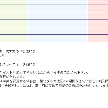
由 ) 大黒海づり公園ゆき
ゆき
 ) スカイウォーク前ゆき
予定どおり運行できない場合がありますのでご了承下さい。
運行いたします。
り時刻を変更する場合は、概ねダイヤ改正の1週間前までに新しい時刻
日付を検索した場合は、乗車前に改めて時刻のご確認をお願いいたしま