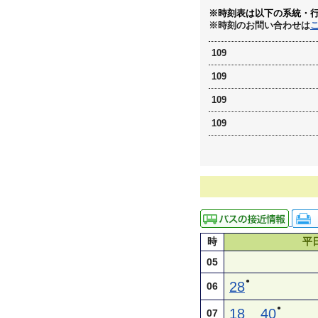
※時刻表は以下の系統・
※時刻のお問い合わせは
109
109
109
109
時
平
05
●
28
06
●
18
40
07