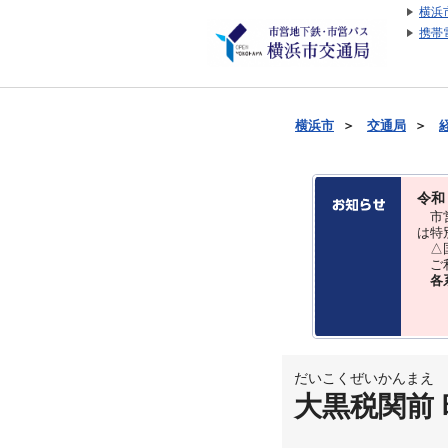
横浜
携帯
横浜市
＞
交通局
＞
令和
市営
は特
△国
ご利
各
だいこくぜいかんまえ
大黒税関前