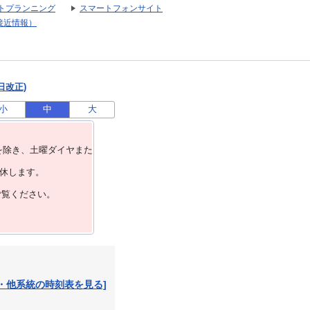
トプランニング
スマートフォンサイト
接近情報）
日改正)
小
中
大
を除き、⼟曜ダイヤまた
運休します。
ご覧ください。
・他系統の時刻表を見る]