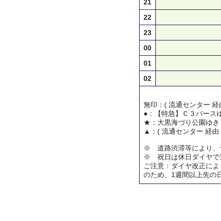
21
22
23
00
01
02
無印：( 流通センター 経
●：【特急】Ｃ３バース
★：大黒海づり公園ゆき
▲：( 流通センター 経由
※ 道路渋滞等により、
※ 祝日は休日ダイヤで
ご注意：ダイヤ改正によ
のため、1週間以上先の