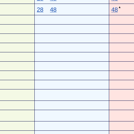
▲
28
48
48