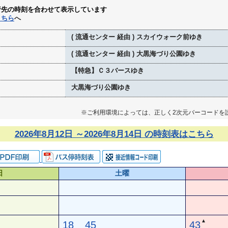
行先の時刻を合わせて表示しています
こちら
へ
( 流通センター 経由 ) スカイウォーク前ゆき
( 流通センター 経由 ) 大黒海づり公園ゆき
【特急】Ｃ３バースゆき
大黒海づり公園ゆき
※ご利用環境によっては、正しく2次元バーコードを
2026年8月12日 ～2026年8月14日 の時刻表はこちら
日
土曜
▲
18
45
43