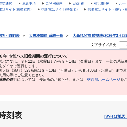
市交通局
免責事項
ご利用案内
English
横浜市HP
ルー
電話サイト(乗換案内)
携帯電話サイト(時刻表)
携帯電話サイト（運行・
経路・時刻表
＞
大黒税関前 系統一覧
＞
大黒税関前 時刻表(2026年3月28
文字サイズ変更
８年 市営バス旧盆期間の運行について
バスでは、８⽉12⽇（水曜日）から８⽉14⽇（金曜日）まで、⼀部の系統
別ダイヤで運⾏します。
大線【急行】329系統は８月10日（月曜日）から９月30日（水曜日）まで
用の際はご注意ください。
系統の運行
については、停留所のお知らせ、または、
交通局ホームページ
を
 時刻表
[のりば地図