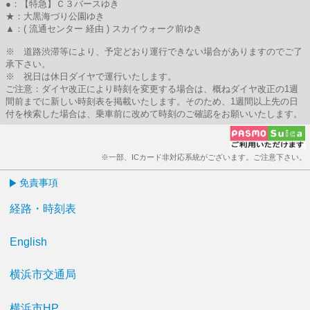
●：【特急】Ｃ３バースゆき
★：大黒海づり公園ゆき
▲：( 流通センター 経由 ) スカイウォーク前ゆき
※ 道路渋滞等により、予定どおり運行できない場合がありますのでご了
承下さい。
※ 祝日は休日ダイヤで運行いたします。
ご注意：ダイヤ改正により時刻を変更する場合は、概ねダイヤ改正の1週
間前までに新しい時刻表を掲載いたします。そのため、1週間以上先の日
付を検索した場合は、乗車前に改めて時刻のご確認をお願いいたします。
※一部、ICカード非対応系統がございます。ご注意下さい。
免責事項
経路・時刻表
English
横浜市交通局
横浜市HP