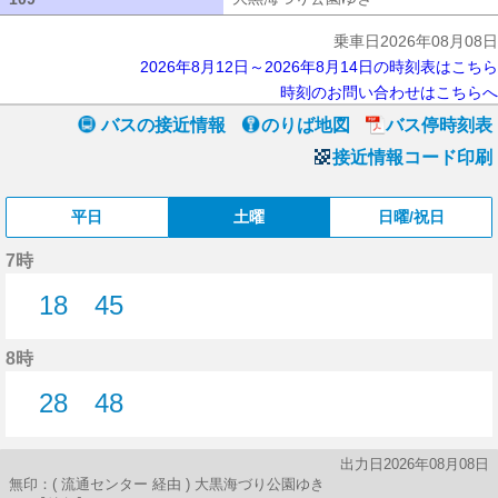
乗車日2026年08月08日
2026年8月12日～2026年8月14日の時刻表はこちら
時刻のお問い合わせはこちらへ
バスの接近情報
のりば地図
バス停時刻表
接近情報コード印刷
平日
土曜
日曜/祝日
7時
18
45
18分はつ
45分はつ
8時
28
48
28分はつ
48分はつ
出力日2026年08月08日
無印：( 流通センター 経由 ) 大黒海づり公園ゆき