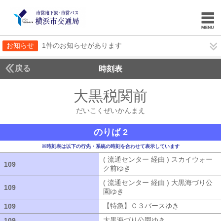
お知らせ
1件のお知らせがあります
戻る
時刻表
大黒税関前
だいこく
だいこくぜいかんまえ
のりば 2
※時刻表は以下の行先・系統の時刻を合わせて表示しています
( 流通センター 経由 ) スカイウォー
109
109
ク前ゆき
( 流通センター 経由 ) ス
( 流通センター 経由 ) 大黒海づり公
109
109
園ゆき
( 流通センター 経由 ) 大黒海
【特急】Ｃ３バースゆき
【特急】Ｃ３
109
109
大黒海づり公園ゆき
大黒海づり公園ゆ
109
109