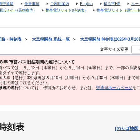
市交通局
免責事項
ご利用案内
English
横浜市HP
ルー
電話サイト(乗換案内)
携帯電話サイト(時刻表)
携帯電話サイト（運行・
経路・時刻表
＞
大黒税関前 系統一覧
＞
大黒税関前 時刻表(2026年3月28
文字サイズ変更
８年 市営バス旧盆期間の運行について
バスでは、８⽉12⽇（水曜日）から８⽉14⽇（金曜日）まで、⼀部の系統
別ダイヤで運⾏します。
大線【急行】329系統は８月10日（月曜日）から９月30日（水曜日）まで
用の際はご注意ください。
系統の運行
については、停留所のお知らせ、または、
交通局ホームページ
を
 時刻表
[のりば地図