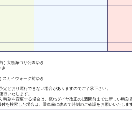
由 ) 大黒海づり公園ゆき
ゆき
 ) スカイウォーク前ゆき
予定どおり運行できない場合がありますのでご了承下さい。
運行いたします。
り時刻を変更する場合は、概ねダイヤ改正の1週間前までに新しい時刻
日付を検索した場合は、乗車前に改めて時刻のご確認をお願いいたしま