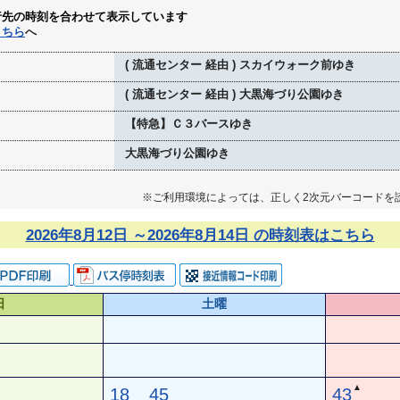
行先の時刻を合わせて表示しています
こちら
へ
( 流通センター 経由 ) スカイウォーク前ゆき
( 流通センター 経由 ) 大黒海づり公園ゆき
【特急】Ｃ３バースゆき
大黒海づり公園ゆき
※ご利用環境によっては、正しく2次元バーコードを
2026年8月12日 ～2026年8月14日 の時刻表はこちら
日
土曜
▲
18
45
43