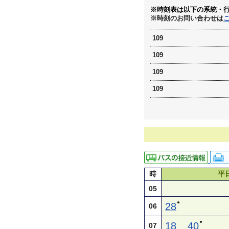
※時刻表は以下の系統・
※時刻のお問い合わせは
109
109
109
109
時
平
05
●
28
06
●
18
40
07