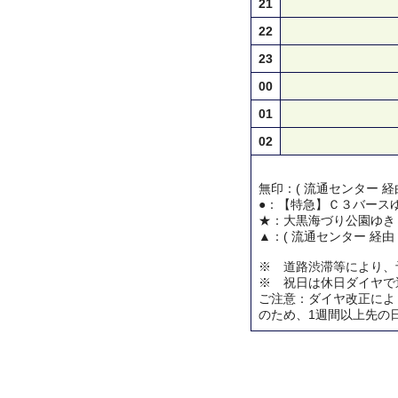
21
22
23
00
01
02
無印：( 流通センター 経
●：【特急】Ｃ３バース
★：大黒海づり公園ゆき
▲：( 流通センター 経由
※ 道路渋滞等により、
※ 祝日は休日ダイヤで
ご注意：ダイヤ改正によ
のため、1週間以上先の