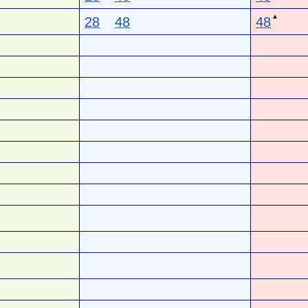
▲
28
48
48