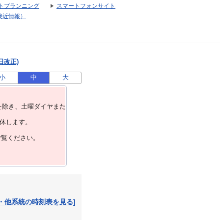
トプランニング
スマートフォンサイト
接近情報）
日改正)
小
中
大
を除き、⼟曜ダイヤまた
運休します。
ご覧ください。
・他系統の時刻表を見る]