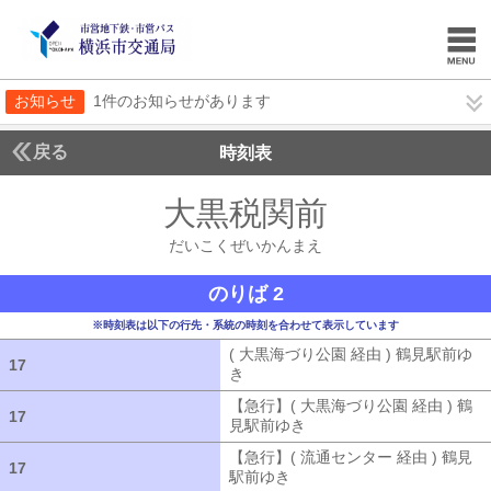
お知らせ
1件のお知らせがあります
戻る
時刻表
大黒税関前
だいこく
だいこくぜいかんまえ
のりば 2
※時刻表は以下の行先・系統の時刻を合わせて表示しています
( 大黒海づり公園 経由 ) 鶴見駅前ゆ
17
17
き
( 大黒海づり公園 経由 ) 鶴見駅前ゆ
【急行】( 大黒海づり公園 経由 ) 鶴
17
17
見駅前ゆき
【急行】( 大黒海づり公園 
【急行】( 流通センター 経由 ) 鶴見
17
17
駅前ゆき
【急行】( 流通センター 経由