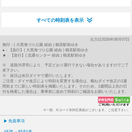
29分はつ
すべての時刻表を表示
出力日2026年08月07日
無印：( 大黒海づり公園 経由 ) 鶴見駅前ゆき
●：【急行】( 大黒海づり公園 経由 ) 鶴見駅前ゆき
★：【急行】( 流通センター 経由 ) 鶴見駅前ゆき
※ 道路渋滞等により、予定どおり運行できない場合がありますのでご了
承下さい。
※ 祝日は休日ダイヤで運行いたします。
ご注意：ダイヤ改正により時刻を変更する場合は、概ねダイヤ改正の1週
間前までに新しい時刻表を掲載いたします。そのため、1週間以上先の日
付を検索した場合は、乗車前に改めて時刻のご確認をお願いいたします。
※一部、ICカード非対応系統がございます。ご注意下さい。
免責事項
経路・時刻表