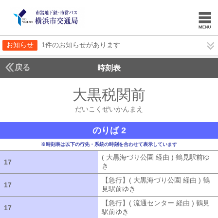
お知らせ
1件のお知らせがあります
戻る
時刻表
大黒税関前
だいこく
だいこくぜいかんまえ
のりば 2
※時刻表は以下の行先・系統の時刻を合わせて表示しています
( 大黒海づり公園 経由 ) 鶴見駅前ゆ
17
17
き
( 大黒海づり公園 経由 ) 鶴見駅前ゆ
【急行】( 大黒海づり公園 経由 ) 鶴
17
17
見駅前ゆき
【急行】( 大黒海づり公園 
【急行】( 流通センター 経由 ) 鶴見
17
17
駅前ゆき
【急行】( 流通センター 経由