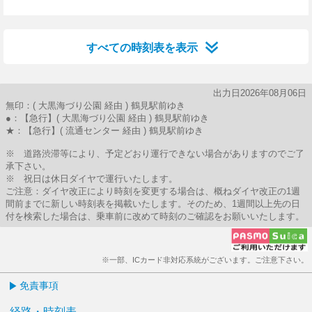
21分はつ
すべての時刻表を表示
出力日2026年08月06日
無印：( 大黒海づり公園 経由 ) 鶴見駅前ゆき
●：【急行】( 大黒海づり公園 経由 ) 鶴見駅前ゆき
★：【急行】( 流通センター 経由 ) 鶴見駅前ゆき
※ 道路渋滞等により、予定どおり運行できない場合がありますのでご了
承下さい。
※ 祝日は休日ダイヤで運行いたします。
ご注意：ダイヤ改正により時刻を変更する場合は、概ねダイヤ改正の1週
間前までに新しい時刻表を掲載いたします。そのため、1週間以上先の日
付を検索した場合は、乗車前に改めて時刻のご確認をお願いいたします。
※一部、ICカード非対応系統がございます。ご注意下さい。
免責事項
経路・時刻表