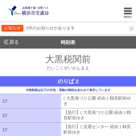
お知らせ
1件のお知らせがあります
戻る
時刻表
大黒税関前
だいこく
だいこくぜいかんまえ
のりば 2
※時刻表は以下の行先・系統の時刻を合わせて表示しています
( 大黒海づり公園 経由 ) 鶴見駅前ゆ
17
17
き
( 大黒海づり公園 経由 ) 鶴見駅前ゆ
【急行】( 大黒海づり公園 経由 ) 鶴
17
17
見駅前ゆき
【急行】( 大黒海づり公園 
【急行】( 流通センター 経由 ) 鶴見
17
17
駅前ゆき
【急行】( 流通センター 経由