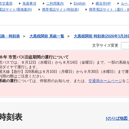
市交通局
免責事項
ご利用案内
English
横浜市HP
ルー
電話サイト(乗換案内)
携帯電話サイト(時刻表)
携帯電話サイト（運行・
経路・時刻表
＞
大黒税関前 系統一覧
＞
大黒税関前 時刻表(2026年3月28
文字サイズ変更
８年 市営バス旧盆期間の運行について
バスでは、８⽉12⽇（水曜日）から８⽉14⽇（金曜日）まで、⼀部の系統
別ダイヤで運⾏します。
大線【急行】329系統は８月10日（月曜日）から９月30日（水曜日）まで
用の際はご注意ください。
系統の運行
については、停留所のお知らせ、または、
交通局ホームページ
を
 時刻表
[のりば地図