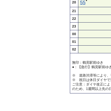
●
55
20
21
22
23
00
01
02
無印：鶴見駅前ゆき
●：【急行】鶴見駅前ゆ
※ 道路渋滞等により、
※ 祝日は休日ダイヤで
ご注意：ダイヤ改正によ
のため、1週間以上先の