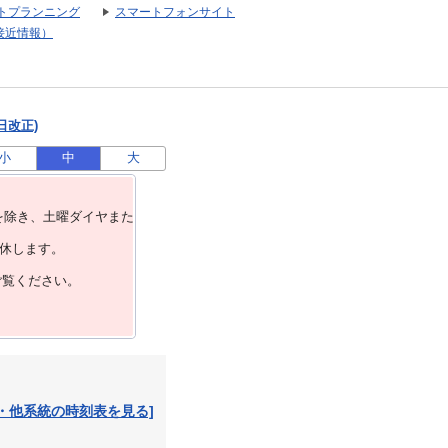
トプランニング
スマートフォンサイト
接近情報）
日改正)
小
中
大
を除き、⼟曜ダイヤまた
運休します。
ご覧ください。
・他系統の時刻表を見る]