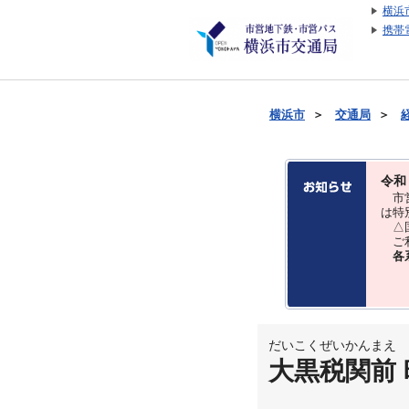
横浜
携帯
横浜市
＞
交通局
＞
令和
市営
は特
△国
ご利
各
だいこくぜいかんまえ
大黒税関前