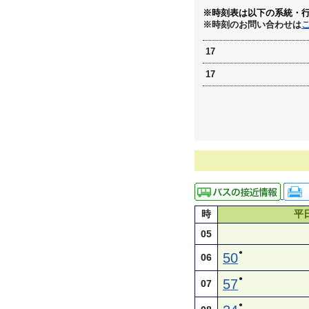
※時刻表は以下の系統・
※時刻のお問い合わせは
17
17
時
平
05
●
50
06
●
57
07
●