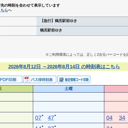
行先の時刻を合わせて表示しています
こちら
へ
【急行】鶴見駅前ゆき
鶴見駅前ゆき
※ご利用環境によっては、正しく2次元バーコードを
2026年8月12日 ～2026年8月14日 の時刻表はこちら
日
土曜
●
●
07
47
04
34
●
●