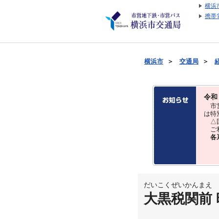
横浜
携帯
横浜市
＞
交通局
＞
令和
市営
は特
△国
ご利
各
だいこくぜいかんまえ
大黒税関前