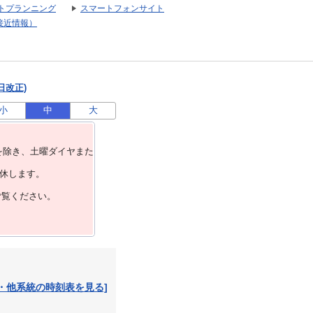
トプランニング
スマートフォンサイト
接近情報）
日改正)
小
中
大
を除き、⼟曜ダイヤまた
運休します。
ご覧ください。
・他系統の時刻表を見る]