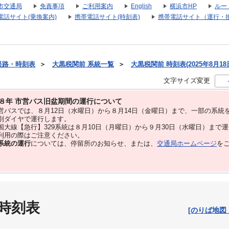
市交通局
免責事項
ご利用案内
English
横浜市HP
ルー
電話サイト(乗換案内)
携帯電話サイト(時刻表)
携帯電話サイト（運行・
経路・時刻表
＞
大黒税関前 系統一覧
＞
大黒税関前 時刻表(2025年8月18
文字サイズ変更
８年 市営バス旧盆期間の運行について
バスでは、８⽉12⽇（水曜日）から８⽉14⽇（金曜日）まで、⼀部の系統
別ダイヤで運⾏します。
大線【急行】329系統は８月10日（月曜日）から９月30日（水曜日）まで
用の際はご注意ください。
系統の運行
については、停留所のお知らせ、または、
交通局ホームページ
を
 時刻表
[のりば地図